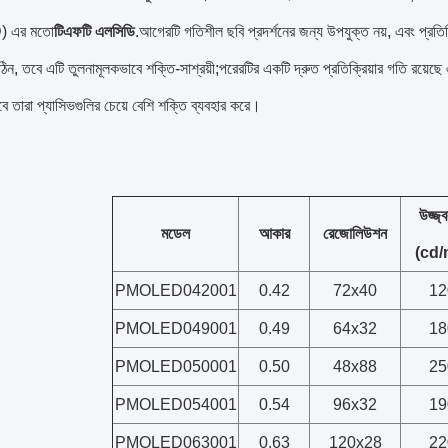
 এর মতো
টিএফটি এলসিডি
.আগেরটি গতিশীল ছবি প্রদর্শনের জন্য উপযুক্ত নয়, এবং প্রতিক
িন, তবে এটি তুলনামূলকভাবে শক্তি-সাশ্রয়ী;পরেরটির একটি দ্রুত প্রতিক্রিয়ার গতি রয়েছে 
ে তারা প্যাসিভগুলির চেয়ে বেশি শক্তি ব্যবহার করে।
উজ্জ্
মডেল
আকার
রেজোলিউশন
(cd/
PMOLED042001
0.42
72x40
12
PMOLED049001
0.49
64x32
18
PMOLED050001
0.50
48x88
25
PMOLED054001
0.54
96x32
19
PMOLED063001
0.63
120x28
22