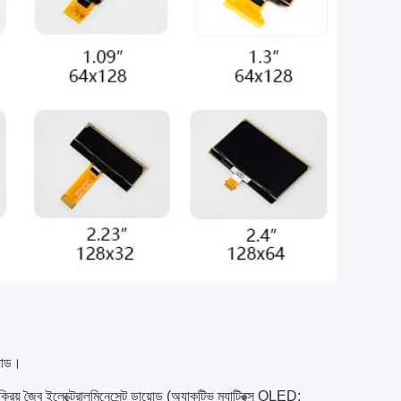
য়োড।
লেক্ট্রোলুমিনেসেন্ট ডায়োড (অ্যাকটিভ ম্যাট্রিক্স OLED;