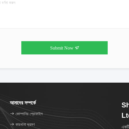
Submit Now
আমাদের সম্পর্কে
S
কোম্পানির প্রোফাইল
Lt
কারখানা ভ্রমণ
একট