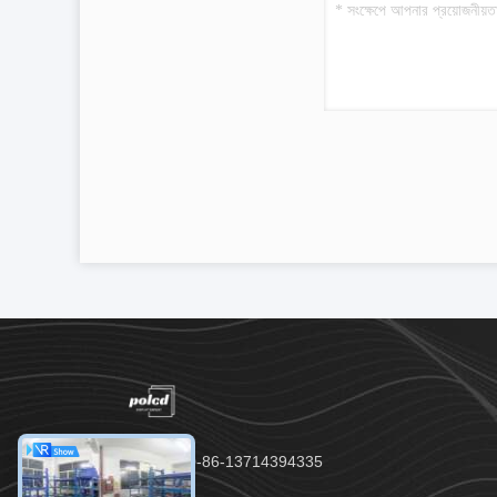
টেলিফোন：00-86-13714394335