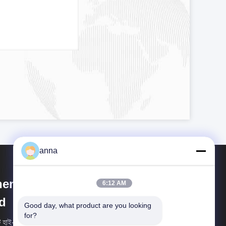
anna
henzhen P&O Technology Co.,
6:12 AM
d
Good day, what product are you looking 
for?
ি হাই-টেক এন্টারপ্রাইজ হিসাবে, Shenzhen P&O Technology