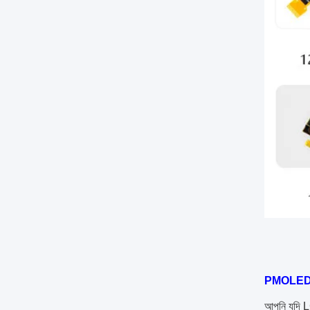
PMOLE
আপনি যদি L