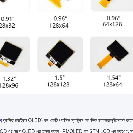
D
(প্যাসিভ ম্যাট্রিক্স OLED) হল একটি প্যাসিভ ম্যাট্রিক্স অর্গানিক ইলেক্ট্রোলুমিনেসেন্ট ডা
CD এর সাথে OLED এর তুলনা করেন।PMOLED হল STN LCD এর মত;এবং সক্রিয় জৈব ই