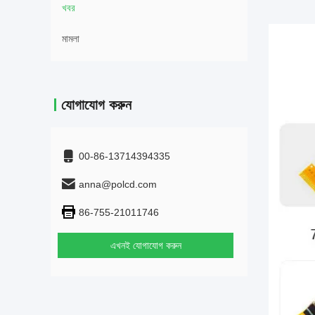
খবর
মামলা
যোগাযোগ করুন
00-86-13714394335
anna@polcd.com
86-755-21011746
এখনই যোগাযোগ করুন