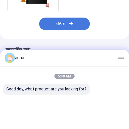
চালিয়ে
প্রস্তাবিত পণ্য
anna
5:40 AM
Good day, what product are you looking for?
Polcd ২.৮ ইঞ্চি টিএন টিএফটি
Polcd ২.৮ ইঞ্চি মাইক্রো
Polcd RoHS 2.8 
এলসিডি ডিসপ্লে 240x320
ডিসপ্লে উচ্চ মানের টিএফটি স্ক্রিন
LCD ডিসপ্লে 30
রেজোলিউশন ট্রান্সমিসিভ
১৬ বিট এমসিইউ এসপিআই
উচ্চ উজ্জ্বলতা LCD 
এমসিইউ এসপিআই এসটি
ইন্টারফেস স্মার্ট এলসিডি মডিউল
7789 ভি টিএফটি এলসিডি স্ক্রিন
ভালো দাম
ভালো দাম
ভালো দাম
মডিউল