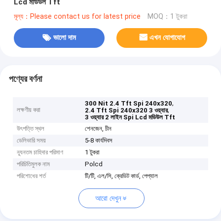
Lcd মডিউল Tft
মূল্য：Please contact us for latest price
MOQ：1 টুকরা
ভালো দাম
এখন যোগাযোগ
পণ্যের বর্ণনা
,
300 Nit 2.4 Tft Spi 240x320
লক্ষণীয় করা
,
2.4 Tft Spi 240x320 3 ওয়্যার
3 ওয়্যার 2 লাইন Spi Lcd মডিউল Tft
উৎপত্তি স্থল
শেনজেন, চীন
ডেলিভারি সময়
5-8 কার্যদিবস
ন্যূনতম চাহিদার পরিমাণ
1 টুকরা
পরিচিতিমুলক নাম
Polcd
পরিশোধের শর্ত
টি/টি, এল/সি, ক্রেডিট কার্ড, পেপ্যাল
আরো দেখুন