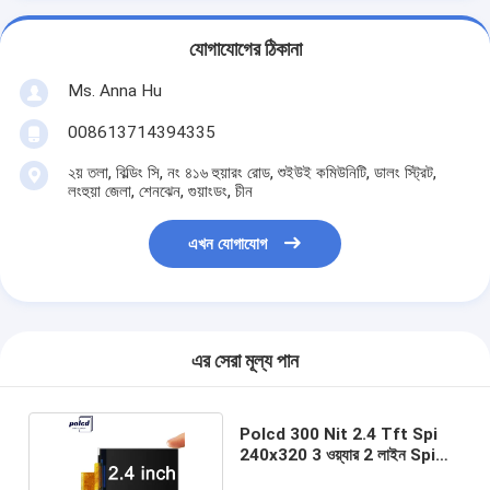
যোগাযোগের ঠিকানা
Ms. Anna Hu
008613714394335
২য় তলা, বিল্ডিং সি, নং ৪১৬ হুয়ারং রোড, শুইউই কমিউনিটি, ডালং স্ট্রিট,
লংহুয়া জেলা, শেনঝেন, গুয়াংডং, চীন
এখন যোগাযোগ
এর সেরা মূল্য পান
Polcd 300 Nit 2.4 Tft Spi
240x320 3 ওয়্যার 2 লাইন Spi
Lcd মডিউল Tft