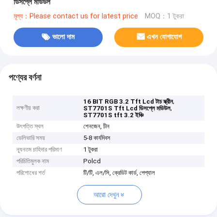
ডিসপ্লে মডিউল
মূল্য：Please contact us for latest price
MOQ：1 টুকরা
ভালো দাম
এখন যোগাযোগ
পণ্যের বর্ণনা
,
16 BIT RGB 3.2 Tft Lcd টাচ স্ক্রীন
লক্ষণীয় করা
,
ST7701S Tft Lcd ডিসপ্লে মডিউল
ST7701S tft 3.2 ইঞ্চি
উৎপত্তি স্থল
শেনজেন, চীন
ডেলিভারি সময়
5-8 কার্যদিবস
ন্যূনতম চাহিদার পরিমাণ
1 টুকরা
পরিচিতিমুলক নাম
Polcd
পরিশোধের শর্ত
টি/টি, এল/সি, ক্রেডিট কার্ড, পেপ্যাল
আরো দেখুন