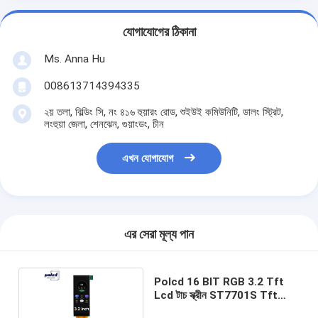
যোগাযোগের ঠিকানা
Ms. Anna Hu
008613714394335
২য় তলা, বিল্ডিং সি, নং ৪১৬ হুয়ারং রোড, শুইউই কমিউনিটি, ডালং স্ট্রিট,
লংহুয়া জেলা, শেনঝেন, গুয়াংডং, চীন
এখন যোগাযোগ
এর সেরা মূল্য পান
Polcd 16 BIT RGB 3.2 Tft
Lcd টাচ স্ক্রীন ST7701S Tft
Lcd ডিসপ্লে মডিউল