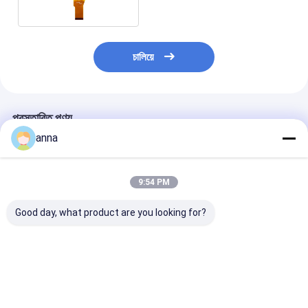
চালিয়ে
প্রস্তাবিত পণ্য
anna
9:54 PM
Good day, what product are you looking for?
Polcd ২.৮ ইঞ্চি টিএন টিএফটি
Polcd ২.৮ ইঞ্চি মাইক্রো
Polcd RoHS 2.8 
এলসিডি ডিসপ্লে 240x320
ডিসপ্লে উচ্চ মানের টিএফটি স্ক্রিন
LCD ডিসপ্লে 30
রেজোলিউশন ট্রান্সমিসিভ
১৬ বিট এমসিইউ এসপিআই
উচ্চ উজ্জ্বলতা LCD 
এমসিইউ এসপিআই এসটি
ইন্টারফেস স্মার্ট এলসিডি মডিউল
7789 ভি টিএফটি এলসিডি স্ক্রিন
ভালো দাম
ভালো দাম
ভালো দাম
মডিউল