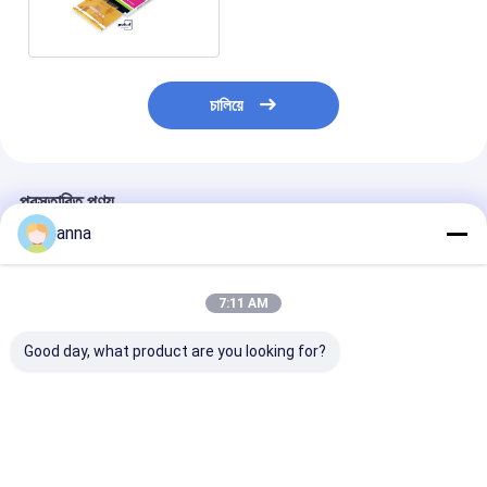
মডিউল 180 Um
চালিয়ে
প্রস্তাবিত পণ্য
anna
7:11 AM
Good day, what product are you looking for?
Polcd ২.৮ ইঞ্চি টিএন টিএফটি
Polcd ২.৮ ইঞ্চি মাইক্রো
Polcd RoHS 2.8 
এলসিডি ডিসপ্লে 240x320
ডিসপ্লে উচ্চ মানের টিএফটি স্ক্রিন
LCD ডিসপ্লে 30
রেজোলিউশন ট্রান্সমিসিভ
১৬ বিট এমসিইউ এসপিআই
উচ্চ উজ্জ্বলতা LCD 
এমসিইউ এসপিআই এসটি
ইন্টারফেস স্মার্ট এলসিডি মডিউল
7789 ভি টিএফটি এলসিডি স্ক্রিন
ভালো দাম
ভালো দাম
ভালো দাম