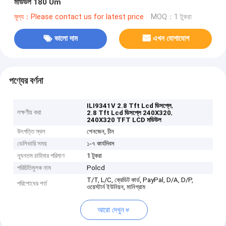
মডিউল 180 Um
মূল্য：Please contact us for latest price
MOQ：1 টুকরা
ভালো দাম
এখন যোগাযোগ
পণ্যের বর্ণনা
,
ILI9341V 2.8 Tft Lcd ডিসপ্লে
লক্ষণীয় করা
,
2.8 Tft Lcd ডিসপ্লে 240X320
240X320 TFT LCD মডিউল
উৎপত্তি স্থল
শেনজেন, চীন
ডেলিভারি সময়
১-৭ কার্যদিবস
ন্যূনতম চাহিদার পরিমাণ
1 টুকরা
পরিচিতিমুলক নাম
Polcd
T/T, L/C, ক্রেডিট কার্ড, PayPal, D/A, D/P,
পরিশোধের শর্ত
ওয়েস্টার্ন ইউনিয়ন, মানিগ্রাম
আরো দেখুন