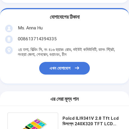
যোগাযোগের ঠিকানা
Ms. Anna Hu
008613714394335
২য় তলা, বিল্ডিং সি, নং ৪১৬ হুয়ারং রোড, শুইউই কমিউনিটি, ডালং স্ট্রিট,
লংহুয়া জেলা, শেনঝেন, গুয়াংডং, চীন
এখন যোগাযোগ
এর সেরা মূল্য পান
Polcd ILI9341V 2.8 Tft Lcd
ডিসপ্লে 240X320 TFT LCD