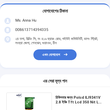
যোগাযোগের ঠিকানা
Ms. Anna Hu
008613714394335
২য় তলা, বিল্ডিং সি, নং ৪১৬ হুয়ারং রোড, শুইউই কমিউনিটি, ডালং স্ট্রিট,
লংহুয়া জেলা, শেনঝেন, গুয়াংডং, চীন
এখন যোগাযোগ
এর সেরা মূল্য পান
চিকিৎসার জন্য Polcd ILI9341V
2.8 ইঞ্চি Tft Lcd 350 Nit Lcd
টাচ স্ক্রীন