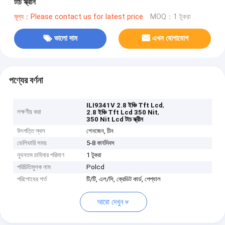
টাচ স্ক্রীন
মূল্য：Please contact us for latest price
MOQ：1 টুকরা
ভালো দাম
এখন যোগাযোগ
পণ্যের বর্ণনা
,
ILI9341V 2.8 ইঞ্চি Tft Lcd
লক্ষণীয় করা
,
2.8 ইঞ্চি Tft Lcd 350 Nit
350 Nit Lcd টাচ স্ক্রীন
উৎপত্তি স্থল
শেনজেন, চীন
ডেলিভারি সময়
5-8 কার্যদিবস
ন্যূনতম চাহিদার পরিমাণ
1 টুকরা
পরিচিতিমুলক নাম
Polcd
পরিশোধের শর্ত
টি/টি, এল/সি, ক্রেডিট কার্ড, পেপ্যাল
আরো দেখুন