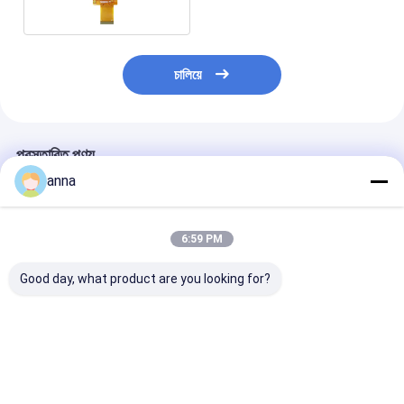
চালিয়ে
প্রস্তাবিত পণ্য
anna
6:59 PM
Good day, what product are you looking for?
Polcd Wide
Polcd 12 0'CLOCK ভিউ
পোলকড এমসিইউ আরজ
Temperature 2.8
অ্যাঙ্গেল LCD টাচ প্যানেল
এসপিআই ইন্টারফেস ট
Inch Lcd Modules
240X320 2.8 Tft শিল্ড
এলসিডি টাচ স্ক্রিন
240*320 300nit SPI
রাস্পবেরি পাই
আইএলআই9488 ৩.৫ 
2.8 IPS Viewing
টিএফটি এলসিডি ৩২০
ভালো দাম
ভালো দাম
ভালো দাম
Angle Tft এলসিডি স্ক্রিন