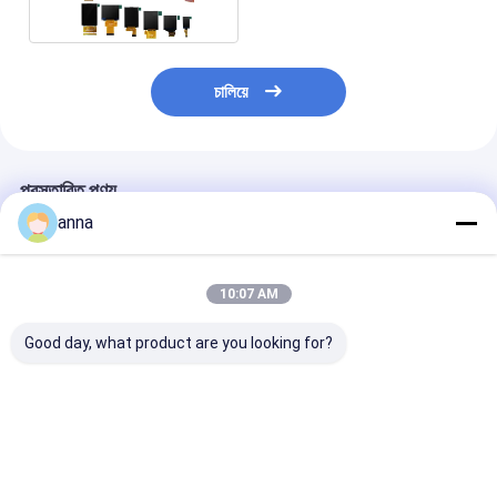
চালিয়ে
প্রস্তাবিত পণ্য
anna
10:07 AM
Good day, what product are you looking for?
Polcd 240X320 Tft
Polcd 1.69 ইঞ্চি টিএফটি
Polcd 1.69 ইঞ্চ
Lcd ক্যাপাসিটিভ টাচস্ক্রিন
ক্যাপাসিটিভ টাচ স্ক্রিন
মাল্টি ক্যাপাসিটিভ টাচ স্
ST7789V 2.8 Tft Lcd
240x280 সাধারণত কালো
লাইন SPI 240x2
শিল্ড রাস্পবেরি পাই
আইপিএস এলসিডি মডিউল
Lcd
ভালো দাম
ভালো দাম
ভালো দাম