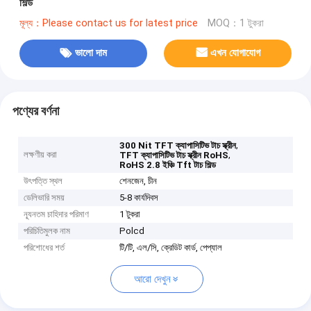
শিল্ড
মূল্য：Please contact us for latest price
MOQ：1 টুকরা
ভালো দাম
এখন যোগাযোগ
পণ্যের বর্ণনা
,
300 Nit TFT ক্যাপাসিটিভ টাচ স্ক্রীন
লক্ষণীয় করা
,
TFT ক্যাপাসিটিভ টাচ স্ক্রীন RoHS
RoHS 2.8 ইঞ্চি Tft টাচ শিল্ড
উৎপত্তি স্থল
শেনজেন, চীন
ডেলিভারি সময়
5-8 কার্যদিবস
ন্যূনতম চাহিদার পরিমাণ
1 টুকরা
পরিচিতিমুলক নাম
Polcd
পরিশোধের শর্ত
টি/টি, এল/সি, ক্রেডিট কার্ড, পেপ্যাল
আরো দেখুন