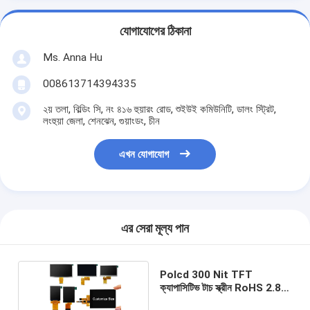
যোগাযোগের ঠিকানা
Ms. Anna Hu
008613714394335
২য় তলা, বিল্ডিং সি, নং ৪১৬ হুয়ারং রোড, শুইউই কমিউনিটি, ডালং স্ট্রিট,
লংহুয়া জেলা, শেনঝেন, গুয়াংডং, চীন
এখন যোগাযোগ
এর সেরা মূল্য পান
Polcd 300 Nit TFT
ক্যাপাসিটিভ টাচ স্ক্রীন RoHS 2.8
ইঞ্চি Tft টাচ শিল্ড