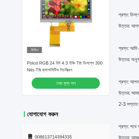
প্রশ্ন: ডিসপ
উত্তর: আপন
প্রশ্ন: আমি
ভিডিও
উত্তর: অনু
Polcd RGB 24 বিট 4.3 ইঞ্চি Tft ডিসপ্লে 300
Nits Tft ক্যাপাসিটিভ টাচস্ক্রিন
প্রশ্ন: আপন
সেরা মূল্য পান
উত্তর: আমাদে
2-3 সপ্তাহ 
যোগাযোগ করুন
প্রশ্ন: পথে 
008613714394335
উত্তর: আমরা