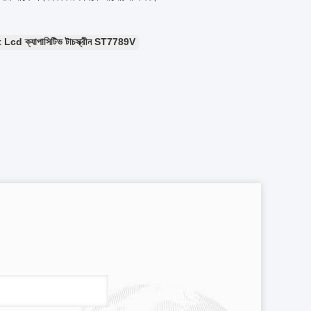
 Lcd ক্যাপাসিটিভ টাচস্ক্রীন ST7789V