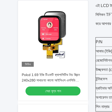
এই LCD টাচ প
সিলিকন TFT
করে আপনার 
P/N
আকার (ইঞ্চি
রেজোলিউশন
ভিডিও
উজ্জ্বলতা 
Polcd 1.69 ইঞ্চি টিএফটি ক্যাপাসিটিভ টাচ স্ক্রিন
ইন্টারফেস
240x280 সাধারণত কালো আইপিএস এলসিডি
মডিউল
ড্রাইভার আ
সেরা মূল্য পান
অপারেশন তা
পিন নাম্বার