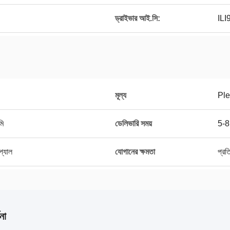
ড্রাইভার আই.সি:
ILI
মূল্য
Ple
মি
ডেলিভারি সময়
5-8 
প্যাল
যোগানের ক্ষমতা
প্রত
না