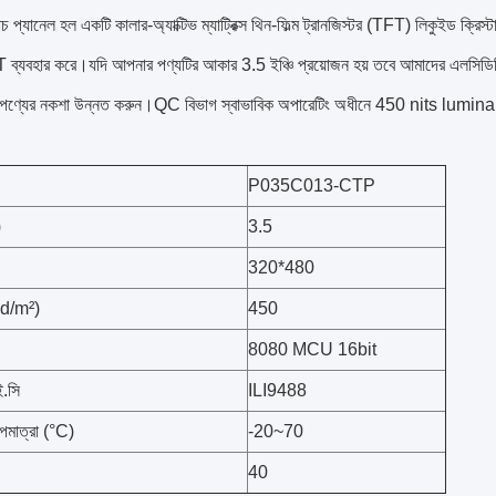
্যানেল হল একটি কালার-অ্যাক্টিভ ম্যাট্রিক্স থিন-ফিল্ম ট্রানজিস্টর (TFT) লিকুইড ক্রি
 ব্যবহার করে।যদি আপনার পণ্যটির আকার 3.5 ইঞ্চি প্রয়োজন হয় তবে আমাদের এলস
পণ্যের নকশা উন্নত করুন।QC বিভাগ স্বাভাবিক অপারেটিং অধীনে 450 nits lumina
P035C013-CTP
)
3.5
320*480
(cd/m²)
450
8080 MCU 16bit
ই.সি
ILI9488
পমাত্রা (°C)
-20~70
40