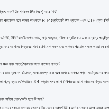
্লেতে একটি টাচ প্যানেল (টাচ স্ক্রিন) আছে কি?
ার প্রয়োজন হলে আমরা আপনাকে RTP (প্রতিরোধী টাচ প্যানেল) এবং CTP (ক্যাপাসিটি
 ডেটাশীট, ইনিশিয়ালাইজেশন কোড, পণ্য অঙ্কন, পরীক্ষার প্রতিবেদন এবং অন্যান্য প্রযুক
গ্রহ করে আমাদের বিক্রয়ের সাথে যোগাযোগ করুন এবং আপনার প্রয়োজন হলে আমরা কোন
ার স্টক পণ্য আছে?প্রসবের জন্য কতক্ষণ লাগবে?
র জায় প্রধানত কাঁচামাল, আধা-সমাপ্ত এবং অল্প সংখ্যক সমাপ্ত পণ্য।অর্থপ্রদানের পরে,
লাগে;বড় ব্যাচ ডেলিভারিতে 3-4 সপ্তাহ সময় লাগে।শিপিংয়ের আগে আমাদের বিক্রয় আ
পণ্য হারিয়ে গেলে/ক্ষতি হলে কী হবে?
 দৃঢ়ভাবে কোনো সমস্যার ক্ষেত্রে বীমা কেনার পরামর্শ দিই।অর্ডার দেওয়ার আগে আমরা 