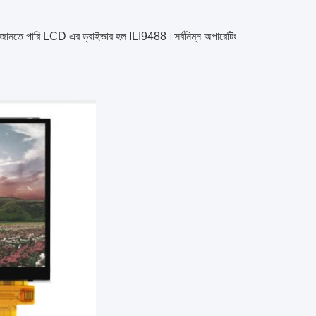
ানতে পারি LCD এর ড্রাইভার হল ILI9488।সর্বনিম্ন অপারেটিং