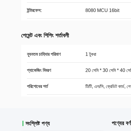
ইন্টারফেস:
8080 MCU 16bit
পেমেন্ট এবং শিপিং শর্তাবলী
ন্যূনতম চাহিদার পরিমাণ
1 টুকরা
প্যাকেজিং বিবরণ
20 সেমি * 30 সেমি * 40 সে
পরিশোধের শর্ত
টি/টি, এল/সি, ক্রেডিট কার্ড, পে
পণ্যের বর্ণ
সংশ্লিষ্ট পণ্য