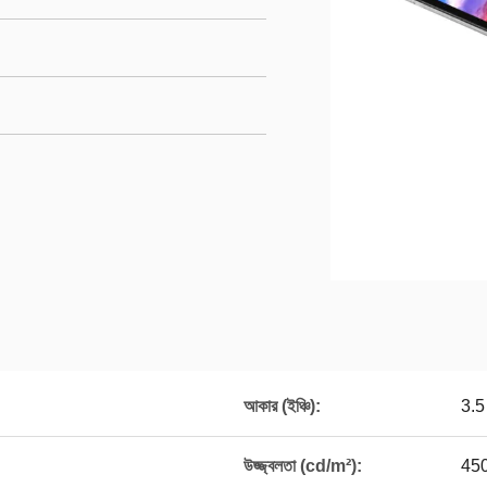
আকার (ইঞ্চি):
3.5
উজ্জ্বলতা (cd/m²):
45