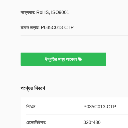
সাক্ষ্যদান:
RoHS, ISO9001
মডেল নম্বার:
P035C013-CTP
উদ্ধৃতির জন্য আবেদন
পণ্যের বিবরণ
পি/এন:
P035C013-CTP
রেজোলিউশন:
320*480