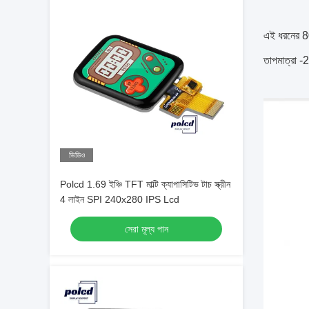
এই ধরনের 8
তাপমাত্রা 
ভিডিও
Polcd 1.69 ইঞ্চি TFT মাল্টি ক্যাপাসিটিভ টাচ স্ক্রীন
4 লাইন SPI 240x280 IPS Lcd
সেরা মূল্য পান