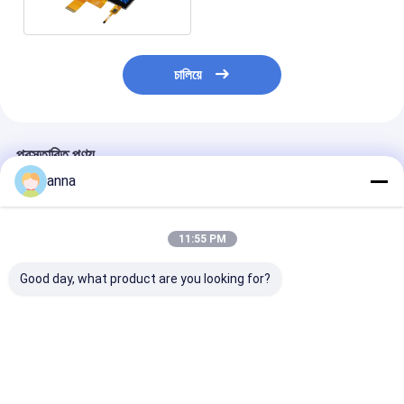
চালিয়ে
প্রস্তাবিত পণ্য
anna
11:55 PM
Good day, what product are you looking for?
Polcd 240X320 Tft
Polcd 1.69 ইঞ্চি টিএফটি
Polcd 1.69 ইঞ্চ
Lcd ক্যাপাসিটিভ টাচস্ক্রিন
ক্যাপাসিটিভ টাচ স্ক্রিন
মাল্টি ক্যাপাসিটিভ টাচ স্
ST7789V 2.8 Tft Lcd
240x280 সাধারণত কালো
লাইন SPI 240x2
শিল্ড রাস্পবেরি পাই
আইপিএস এলসিডি মডিউল
Lcd
ভালো দাম
ভালো দাম
ভালো দাম