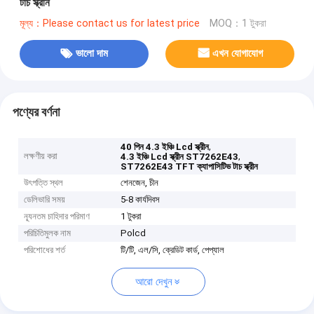
টাচ স্ক্রীন
মূল্য：Please contact us for latest price
MOQ：1 টুকরা
ভালো দাম
এখন যোগাযোগ
পণ্যের বর্ণনা
,
40 পিন 4.3 ইঞ্চি Lcd স্ক্রীন
লক্ষণীয় করা
,
4.3 ইঞ্চি Lcd স্ক্রীন ST7262E43
ST7262E43 TFT ক্যাপাসিটিভ টাচ স্ক্রীন
উৎপত্তি স্থল
শেনজেন, চীন
ডেলিভারি সময়
5-8 কার্যদিবস
ন্যূনতম চাহিদার পরিমাণ
1 টুকরা
পরিচিতিমুলক নাম
Polcd
পরিশোধের শর্ত
টি/টি, এল/সি, ক্রেডিট কার্ড, পেপ্যাল
আরো দেখুন