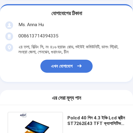
যোগাযোগের ঠিকানা
Ms. Anna Hu
008613714394335
২য় তলা, বিল্ডিং সি, নং ৪১৬ হুয়ারং রোড, শুইউই কমিউনিটি, ডালং স্ট্রিট,
লংহুয়া জেলা, শেনঝেন, গুয়াংডং, চীন
এখন যোগাযোগ
এর সেরা মূল্য পান
Polcd 40 পিন 4.3 ইঞ্চি Lcd স্ক্রীন
ST7262E43 TFT ক্যাপাসিটিভ
টাচ স্ক্রীন