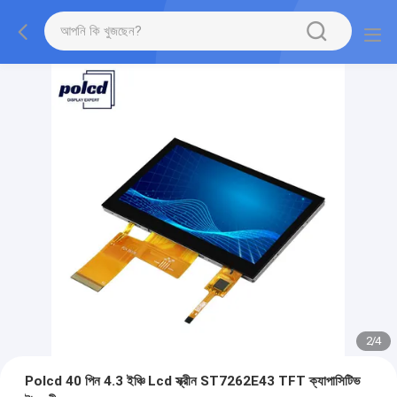
2
/
4
Polcd 40 পিন 4.3 ইঞ্চি Lcd স্ক্রীন ST7262E43 TFT ক্যাপাসিটিভ