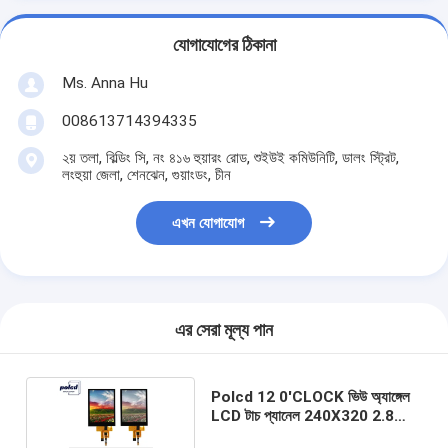
যোগাযোগের ঠিকানা
Ms. Anna Hu
008613714394335
২য় তলা, বিল্ডিং সি, নং ৪১৬ হুয়ারং রোড, শুইউই কমিউনিটি, ডালং স্ট্রিট,
লংহুয়া জেলা, শেনঝেন, গুয়াংডং, চীন
এখন যোগাযোগ
এর সেরা মূল্য পান
Polcd 12 0'CLOCK ভিউ অ্যাঙ্গেল
LCD টাচ প্যানেল 240X320 2.8
Tft শিল্ড রাস্পবেরি পাই