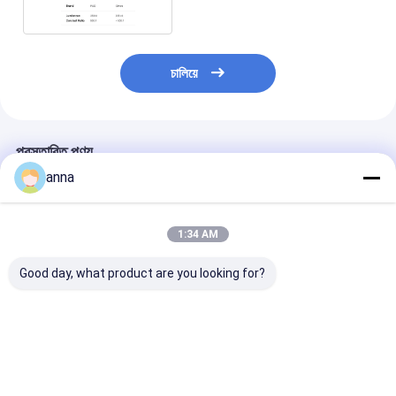
চালিয়ে
প্রস্তাবিত পণ্য
anna
1:34 AM
Good day, what product are you looking for?
Polcd 2.8 ইঞ্চি TFT
Polcd Wide
পোলকড এমসিইউ আরজ
মডিউল 240x320
Temperature 2.8
এসপিআই ইন্টারফেস ট
রেজোলিউশন SPI MCU
Inch Lcd Modules
এলসিডি টাচ স্ক্রিন
ইন্টারফেস ILI9341v TFT
240*320 300nit SPI
আইএলআই9488 ৩.৫ 
ট্রান্সমিসিভ 2.8" LCD
2.8 IPS Viewing
টিএফটি এলসিডি ৩২০
ভালো দাম
ভালো দাম
ভালো দাম
ডিসপ্লে
Angle Tft এলসিডি স্ক্রিন