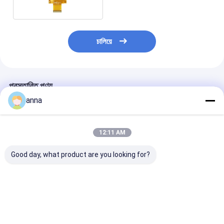
চালিয়ে
প্রস্তাবিত পণ্য
anna
12:11 AM
Good day, what product are you looking for?
Polcd ২.৮ ইঞ্চি টিএন টিএফটি
Polcd ২.৮ ইঞ্চি মাইক্রো
Polcd RoHS 2.8 
এলসিডি ডিসপ্লে 240x320
ডিসপ্লে উচ্চ মানের টিএফটি স্ক্রিন
LCD ডিসপ্লে 30
রেজোলিউশন ট্রান্সমিসিভ
১৬ বিট এমসিইউ এসপিআই
উচ্চ উজ্জ্বলতা LCD 
এমসিইউ এসপিআই এসটি
ইন্টারফেস স্মার্ট এলসিডি মডিউল
7789 ভি টিএফটি এলসিডি স্ক্রিন
ভালো দাম
ভালো দাম
ভালো দাম
মডিউল