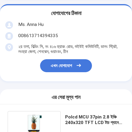
যোগাযোগের ঠিকানা
Ms. Anna Hu
008613714394335
২য় তলা, বিল্ডিং সি, নং ৪১৬ হুয়ারং রোড, শুইউই কমিউনিটি, ডালং স্ট্রিট,
লংহুয়া জেলা, শেনঝেন, গুয়াংডং, চীন
এখন যোগাযোগ
এর সেরা মূল্য পান
Polcd MCU 37pin 2.8 ইঞ্চি
240x320 TFT LCD টাচ প্যানেল
রেজিস্ট্যান্স স্ক্রীন