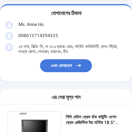
যোগাযোগের ঠিকানা
Ms. Anna Hu
008613714394335
২য় তলা, বিল্ডিং সি, নং ৪১৬ হুয়ারং রোড, শুইউই কমিউনিটি, ডালং স্ট্রিট,
লংহুয়া জেলা, শেনঝেন, গুয়াংডং, চীন
এখন যোগাযোগ
এর সেরা মূল্য পান
পিসি মেটাল ফ্রেম র্যাক মাউন্টিং ওপেন
ফ্রেম রেজিস্টিভ টাচ মনিটর 18.5"
ইন্ডাস্ট্রিয়াল প্যানেল