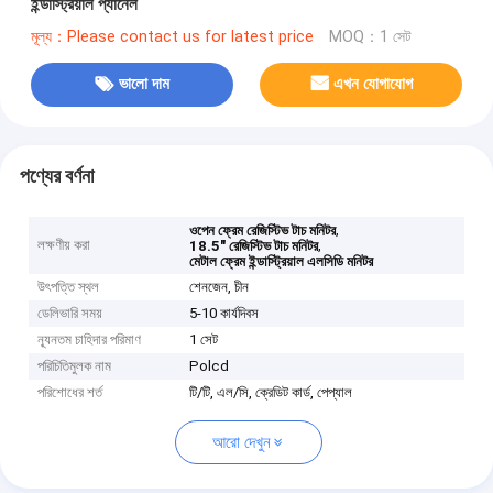
ইন্ডাস্ট্রিয়াল প্যানেল
মূল্য：Please contact us for latest price
MOQ：1 সেট
ভালো দাম
এখন যোগাযোগ
পণ্যের বর্ণনা
,
ওপেন ফ্রেম রেজিস্টিভ টাচ মনিটর
লক্ষণীয় করা
,
18.5" রেজিস্টিভ টাচ মনিটর
মেটাল ফ্রেম ইন্ডাস্ট্রিয়াল এলসিডি মনিটর
উৎপত্তি স্থল
শেনজেন, চীন
ডেলিভারি সময়
5-10 কার্যদিবস
ন্যূনতম চাহিদার পরিমাণ
1 সেট
পরিচিতিমুলক নাম
Polcd
পরিশোধের শর্ত
টি/টি, এল/সি, ক্রেডিট কার্ড, পেপ্যাল
আরো দেখুন