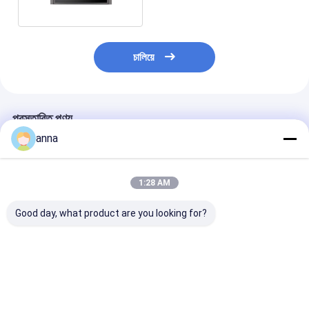
চালিয়ে
প্রস্তাবিত পণ্য
anna
1:28 AM
Good day, what product are you looking for?
Polcd 13.3 ইঞ্চি মেটাল
Polcd ইন্ডাস্ট্রিয়াল 15 ইঞ্চি
Polcd 10.4 ইঞ্চি ক
কেস ইন্ডাস্ট্রিয়াল LCD মনিটর
ওপেন ফ্রেম LCD মনিটর পিওর
LCD LED ডিসপ্ল
ওপেন ফ্রেম টাচ স্ক্রীন VGA
প্লেন ক্যাপাসিটিভ টাচ স্ক্রীন
ওপেন ফ্রেম মনিটর শিল্
HDMI
ভালো দাম
ভালো দাম
ভালো দাম