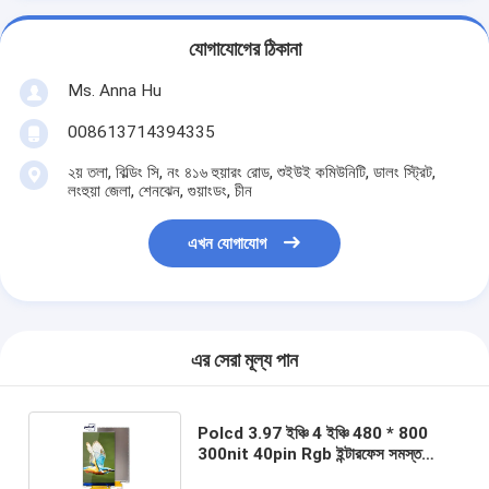
যোগাযোগের ঠিকানা
Ms. Anna Hu
008613714394335
২য় তলা, বিল্ডিং সি, নং ৪১৬ হুয়ারং রোড, শুইউই কমিউনিটি, ডালং স্ট্রিট,
লংহুয়া জেলা, শেনঝেন, গুয়াংডং, চীন
এখন যোগাযোগ
এর সেরা মূল্য পান
Polcd 3.97 ইঞ্চি 4 ইঞ্চি 480 * 800
300nit 40pin Rgb ইন্টারফেস সমস্ত
ট্রান্সমিসিভ ST7701S Tft এলসিডি ডিসপ্লে