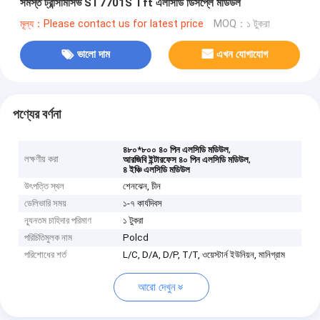
সমস্ত ট্রান্সমিসিভ ST7701S Tft এলসিডি ডিসপ্লে মডিউল
মূল্য：Please contact us for latest price
MOQ：১ টুকরা
ভালো দাম
এখন যোগাযোগ
পণ্যের বর্ণনা
,
৪৮০*৮০০ ৪০ পিন এলসিডি মডিউল
লক্ষণীয় করা
,
আরজিবি ইন্টারফেস ৪০ পিন এলসিডি মডিউল
৪ ইঞ্চি এলসিডি মডিউল
উৎপত্তি স্থল
শেনঝেন, চীন
ডেলিভারি সময়
১-৭ কার্যদিবস
ন্যূনতম চাহিদার পরিমাণ
১ টুকরা
পরিচিতিমুলক নাম
Polcd
পরিশোধের শর্ত
L/C, D/A, D/P, T/T, ওয়েস্টার্ন ইউনিয়ন, মানিগ্রাম
আরো দেখুন