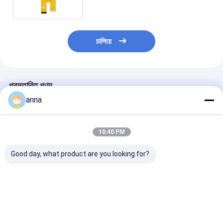
মডিউল
চালিয়ে
প্রস্তাবিত পণ্য
anna
10:40 PM
Good day, what product are you looking for?
Polcd কাস্টম ইন্ডাস্ট্রিয়াল
Polcd 2.4 ইঞ্চি টাচ প্যানেল
Polcd কাস্টম 2.4 ইঞ
২.৮ ইঞ্চি আরজিবি ডিসপ্লে
240x320 আইপিএস টেক
আইপিএস ভিউ এঙ্গেল
প্যানেল টাচ স্ক্রিন সহ জলরোধী
ক্যাপাসিটিভ টাচ স্ক্রিন 2.4 "
ক্যাপাসিটিভ কালার টাচ স
ক্যাপাসিটিভ টিএফটি এলসিডি
মিনি ছোট টিএফটি এলসিডি
240x320 রেজোলি
মডিউল
ডিসপ্লে
টিএফটি এলসিডি মডিউ
ভালো দাম
ভালো দাম
ভালো দাম