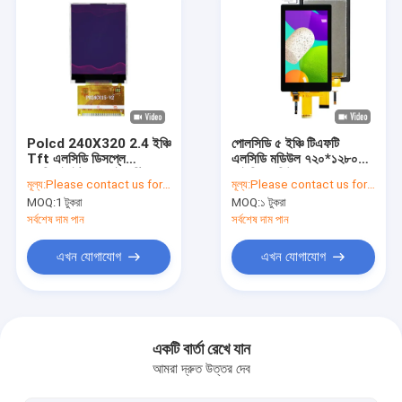
Polcd 240X320 2.4 ইঞ্চি
পোলসিডি ৫ ইঞ্চি টিএফটি
Tft এলসিডি ডিসপ্লে
এলসিডি মডিউল ৭২০*১২৮০
এসপিআই ইন্টারফেস ইন্ডাস্ট্রিয়াল
আইপিএস ভিউ এঙ্গেল
মূল্য:
Please contact us for latest price
মূল্য:
Please contact us for latest price
টাচ স্ক্রিন
ক্যাপাসিটিভ টাচ প্যানেল এলসিডি
MOQ:
1 টুকরা
MOQ:
১ টুকরা
ডিসপ্লে
সর্বশেষ দাম পান
সর্বশেষ দাম পান
এখন যোগাযোগ
এখন যোগাযোগ
বাড়ি
পণ্য
একটি বার্তা রেখে যান
আমরা দ্রুত উত্তর দেব
VR প্রদর্শন