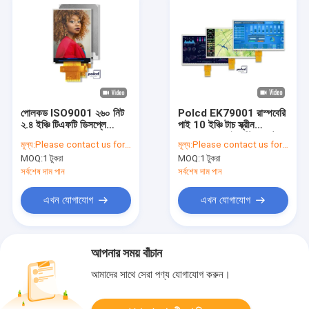
পোলকড ISO9001 ২৬০ নিট
Polcd EK79001 রাস্পবেরি
২.৪ ইঞ্চি টিএফটি ডিসপ্লে
পাই 10 ইঞ্চি টাচ স্ক্রীন
ST7789V2 ২৪০x৩২০
1024X600 ইন্ডাস্ট্রিয়াল টাচ
মূল্য:
Please contact us for latest price
মূল্য:
Please contact us for latest price
টিএফটি স্ক্রিন
স্ক্রীন
MOQ:
1 টুকরা
MOQ:
1 টুকরা
সর্বশেষ দাম পান
সর্বশেষ দাম পান
এখন যোগাযোগ
এখন যোগাযোগ
আপনার সময় বাঁচান
আমাদের সাথে সেরা পণ্য যোগাযোগ করুন।