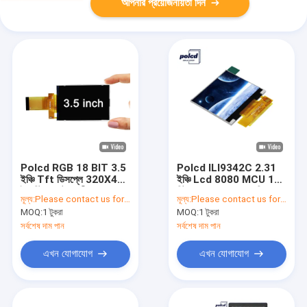
আপনার প্রয়োজনীয়তা দিন
Polcd RGB 18 BIT 3.5
Polcd ILI9342C 2.31
ইঞ্চি Tft ডিসপ্লে 320X480
ইঞ্চি Lcd 8080 MCU 16
ইন্ডাস্ট্রিয়াল টাচ স্ক্রীন
বিট 320x240 Lcd ডিসপ্লে
মূল্য:
Please contact us for latest price
মূল্য:
Please contact us for latest price
300 Nit
MOQ:
1 টুকরা
MOQ:
1 টুকরা
সর্বশেষ দাম পান
সর্বশেষ দাম পান
এখন যোগাযোগ
এখন যোগাযোগ