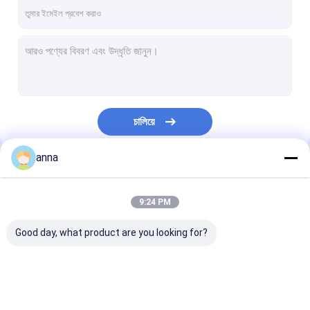
আমাদের সম্পর্কে
মান নিয়ন্ত্রণ
যোগাযোগ করুন
খবর
চালিয়ে
মামলা
anna
আমাদের বিভাগসমূহ
TFT LCD ডিসপ্লে
9:24 PM
TFT LCD মডিউল
Good day, what product are you looking for?
আইপিএস টিএফটি এলসিডি ডিসপ্লে
TFT টাচ স্ক্রিন
TFT LCD ডিসপ্লে
TFT LCD মডিউল
আইপিএস টিএফটি এলস