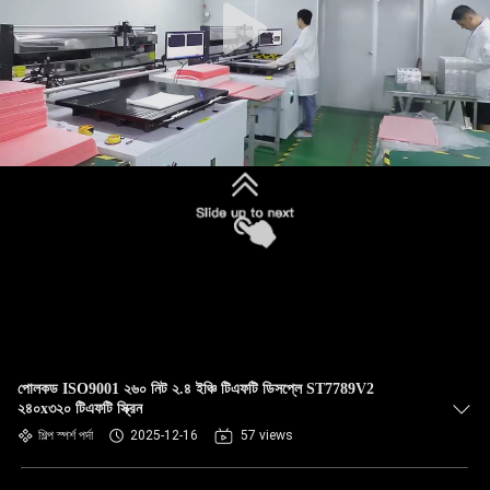
পোলকড ISO9001 ২৬০ নিট ২.৪ ইঞ্চি টিএফটি ডিসপ্লে ST7789V2
২৪০x৩২০ টিএফটি স্ক্রিন
শিল্প স্পর্শ পর্দা
2025-12-16
57 views