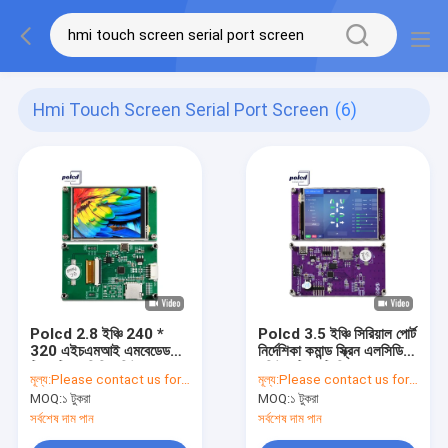
Hmi Touch Screen Serial Port Screen
(6)
Polcd 2.8 ইঞ্চি 240 *
Polcd 3.5 ইঞ্চি সিরিয়াল পোর্ট
320 এইচএমআই এমবেডেড
নির্দেশিকা কমান্ড স্ক্রিন এলসিডি
টিএফটি এলসিডি মডিউল যে
মডিউল টিএফটি ডিসপ্লে
মূল্য:
Please contact us for latest price
মূল্য:
Please contact us for latest price
কোনও এমসিইউ সিরিয়াল পোর্ট
এইচএমআই টাচ স্ক্রিন
MOQ:
১ টুকরা
MOQ:
১ টুকরা
স্ক্রিন দ্বারা নিয়ন্ত্রিত
সর্বশেষ দাম পান
সর্বশেষ দাম পান