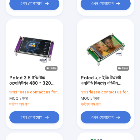
এখন যোগাযোগ
এখন যোগাযোগ
Polcd 3.5 ইঞ্চি উচ্চ
Polcd ২.৮ ইঞ্চি টিএফটি
রেজোলিউশন 480 * 320
এলসিডি ডিসপ্লে মডিউল
এইচএমআই টাচ প্যানেল
240x320 ইন্ডাস্ট্রিয়াল
মূল্য:
Please contact us for latest price
মূল্য:
Please contact us for latest price
কন্ট্রোলার বোর্ড সহ টিএফটি
সিরিয়াল পোর্ট এইচএমআই স্ক্রিন
MOQ:
১ টুকরা
MOQ:
১ টুকরা
এলসিডি মডিউল
সর্বশেষ দাম পান
সর্বশেষ দাম পান
এখন যোগাযোগ
এখন যোগাযোগ