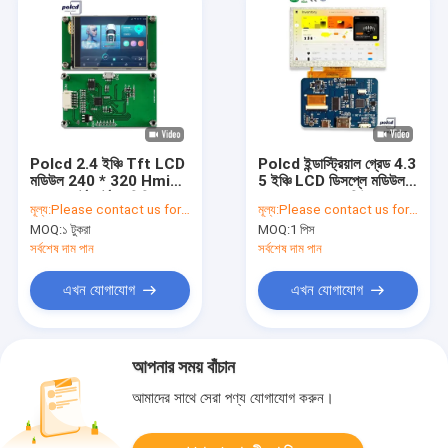
Polcd 2.4 ইঞ্চি Tft LCD
Polcd ইন্ডাস্ট্রিয়াল গ্রেড 4.3
মডিউল 240 * 320 Hmi
5 ইঞ্চি LCD ডিসপ্লে মডিউল
Uart পোর্ট স্মার্ট এলসিডি
800x480 রেজোলিউশন H-
মূল্য:
Please contact us for latest price
মূল্য:
Please contact us for latest price
ডিসপ্লে শিল্প প্রতিরোধের টাচ
DM-I ইন্টারফেস ড্রাইভার বোর্ড
MOQ:
১ টুকরা
MOQ:
1 পিস
স্ক্রিন
সর্বশেষ দাম পান
সর্বশেষ দাম পান
এখন যোগাযোগ
এখন যোগাযোগ
আপনার সময় বাঁচান
আমাদের সাথে সেরা পণ্য যোগাযোগ করুন।