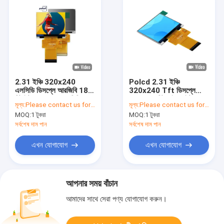
2.31 ইঞ্চি 320x240
Polcd 2.31 ইঞ্চি
এলসিডি ডিসপ্লে আরজিবি 18
320x240 Tft ডিসপ্লে
বিট ইন্টারফেস 35.06 মিমি
RGB 18 বিট হাই ব্রাইটনেস
মূল্য:
Please contact us for latest price
মূল্য:
Please contact us for latest price
আইপিএস স্কয়ার স্ক্রিন
TFT ডিসপ্লে
MOQ:
1 টুকরা
MOQ:
1 টুকরা
সর্বশেষ দাম পান
সর্বশেষ দাম পান
এখন যোগাযোগ
এখন যোগাযোগ
আপনার সময় বাঁচান
আমাদের সাথে সেরা পণ্য যোগাযোগ করুন।