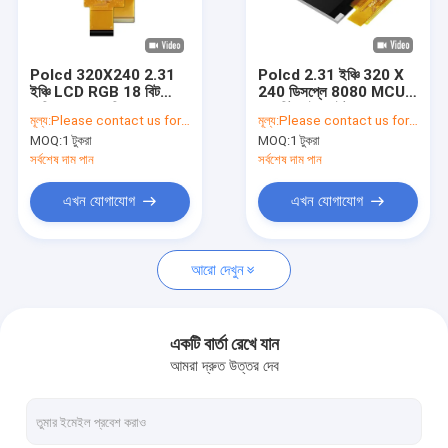
আমাদের সম্পর্কে
মান নিয়ন্ত্রণ
Polcd 320X240 2.31
Polcd 2.31 ইঞ্চি 320 X
ইঞ্চি LCD RGB 18 বিট
240 ডিসপ্লে 8080 MCU
যোগাযোগ করুন
মেডিকেল LCD ডিসপ্লে
16 বিট হাই ব্রাইটনেস TFT
মূল্য:
Please contact us for latest price
মূল্য:
Please contact us for latest price
P023H022
ডিসপ্লে
MOQ:
1 টুকরা
MOQ:
1 টুকরা
খবর
সর্বশেষ দাম পান
সর্বশেষ দাম পান
মামলা
এখন যোগাযোগ
এখন যোগাযোগ
আরো দেখুন
TFT LCD ডিসপ্লে
TFT LCD মডিউল
একটি বার্তা রেখে যান
আমরা দ্রুত উত্তর দেব
আইপিএস টিএফটি এলসিডি ডিসপ্লে
TFT টাচ স্ক্রিন