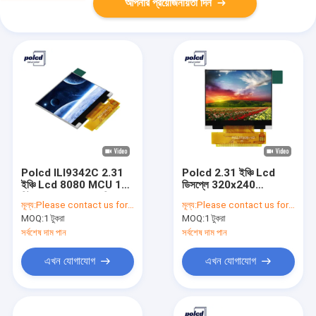
আপনার প্রয়োজনীয়তা দিন
Polcd ILI9342C 2.31
Polcd 2.31 ইঞ্চি Lcd
ইঞ্চি Lcd 8080 MCU 16
ডিসপ্লে 320x240
বিট 320x240 Lcd ডিসপ্লে
ILI9342C HD TFT
মূল্য:
Please contact us for latest price
মূল্য:
Please contact us for latest price
300 Nit
ডিসপ্লে P023T009-V2
MOQ:
1 টুকরা
MOQ:
1 টুকরা
সর্বশেষ দাম পান
সর্বশেষ দাম পান
এখন যোগাযোগ
এখন যোগাযোগ