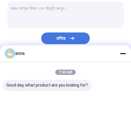
এলসিডি টাচ প্যানেল
মেডিকেল এলসিডি ডিসপ্লে
কাস্টম TFT প্রদর্শন
চালিয়ে
শিল্প স্পর্শ পর্দা
anna
TFT ক্যাপাসিটিভ টাচ স্ক্রিন
আমাদের বিভাগসমূহ
টিএফটি প্রতিরোধী টাচ স্ক্রিন
7:34 AM
এইচডি টিএফটি ডিসপ্লে
Good day, what product are you looking for?
ছোট TFT ডিসপ্লে
পোর্টেবল এলসিডি মনিটর
TFT LCD ডিসপ্লে
TFT LCD মডিউল
আইপিএস টিএফটি এলস
শিল্প LCD মনিটর
ডিসপ্লে