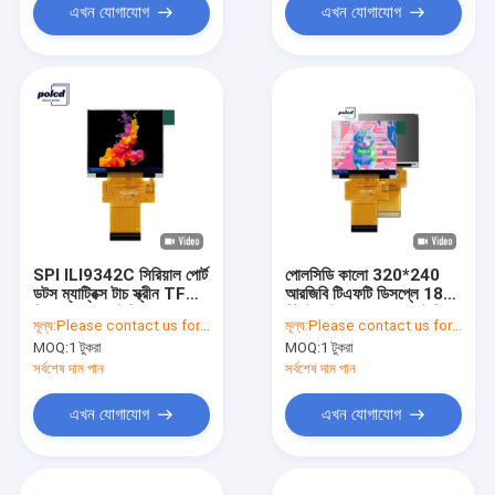
এখন যোগাযোগ
এখন যোগাযোগ
SPI ILI9342C সিরিয়াল পোর্ট
পোলসিডি কালো 320*240
ডটস ম্যাট্রিক্স টাচ স্ক্রীন TFT
আরজিবি টিএফটি ডিসপ্লে 18
ডিসপ্লে 2.31 ইঞ্চি IPS LCD
বিট উচ্চ উজ্জ্বলতা 2.31 ইঞ্চি
মূল্য:
Please contact us for latest price
মূল্য:
Please contact us for latest price
320x240
এলসিডি প্যানেল
MOQ:
1 টুকরা
MOQ:
1 টুকরা
সর্বশেষ দাম পান
সর্বশেষ দাম পান
এখন যোগাযোগ
এখন যোগাযোগ