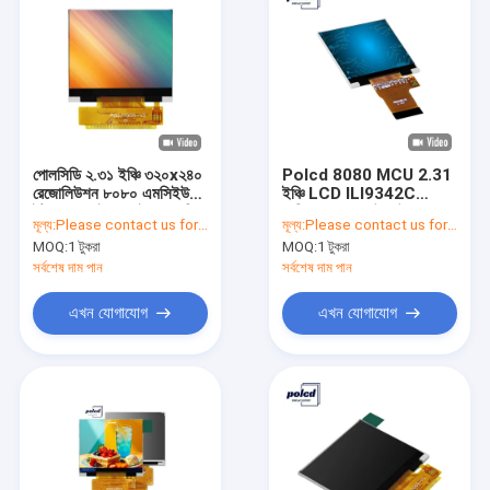
পোলসিডি ২.৩১ ইঞ্চি ৩২০x২৪০
Polcd 8080 MCU 2.31
রেজোলিউশন ৮০৮০ এমসিইউ
ইঞ্চি LCD ILI9342C
ইন্টারফেস আইএলআই ৯৩৪২সি
মেডিকেলের জন্য উচ্চ উজ্জ্বলতা
মূল্য:
Please contact us for latest price
মূল্য:
Please contact us for latest price
রঙিন এলসিডি ডিসপ্লে মডিউল
LCD ডিসপ্লে
MOQ:
1 টুকরা
MOQ:
1 টুকরা
সর্বশেষ দাম পান
সর্বশেষ দাম পান
এখন যোগাযোগ
এখন যোগাযোগ
বাড়ি
পণ্য
VR প্রদর্শন