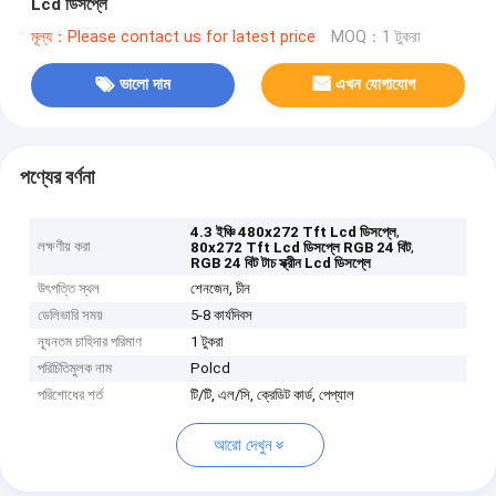
Lcd ডিসপ্লে
মূল্য：Please contact us for latest price
MOQ：1 টুকরা
ভালো দাম
এখন যোগাযোগ
পণ্যের বর্ণনা
,
4.3 ইঞ্চি 480x272 Tft Lcd ডিসপ্লে
লক্ষণীয় করা
,
80x272 Tft Lcd ডিসপ্লে RGB 24 বিট
RGB 24 বিট টাচ স্ক্রীন Lcd ডিসপ্লে
উৎপত্তি স্থল
শেনজেন, চীন
ডেলিভারি সময়
5-8 কার্যদিবস
ন্যূনতম চাহিদার পরিমাণ
1 টুকরা
পরিচিতিমুলক নাম
Polcd
পরিশোধের শর্ত
টি/টি, এল/সি, ক্রেডিট কার্ড, পেপ্যাল
আরো দেখুন