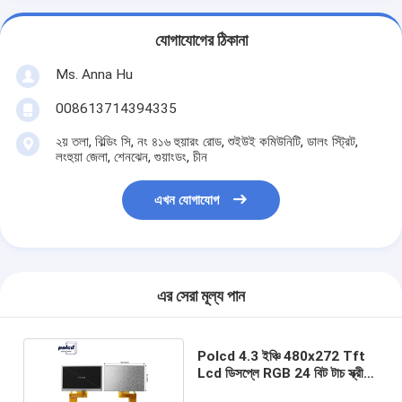
যোগাযোগের ঠিকানা
Ms. Anna Hu
008613714394335
২য় তলা, বিল্ডিং সি, নং ৪১৬ হুয়ারং রোড, শুইউই কমিউনিটি, ডালং স্ট্রিট,
লংহুয়া জেলা, শেনঝেন, গুয়াংডং, চীন
এখন যোগাযোগ
এর সেরা মূল্য পান
Polcd 4.3 ইঞ্চি 480x272 Tft
Lcd ডিসপ্লে RGB 24 বিট টাচ স্ক্রীন
Lcd ডিসপ্লে