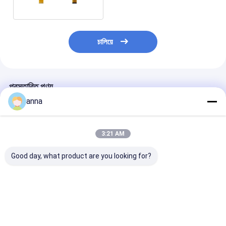
চালিয়ে
প্রস্তাবিত পণ্য
anna
3:21 AM
Good day, what product are you looking for?
Polcd Wide
Polcd 12 0'CLOCK ভিউ
পোলকড এমসিইউ আরজ
Temperature 2.8
অ্যাঙ্গেল LCD টাচ প্যানেল
এসপিআই ইন্টারফেস ট
Inch Lcd Modules
240X320 2.8 Tft শিল্ড
এলসিডি টাচ স্ক্রিন
240*320 300nit SPI
রাস্পবেরি পাই
আইএলআই9488 ৩.৫ 
2.8 IPS Viewing
টিএফটি এলসিডি ৩২০
ভালো দাম
ভালো দাম
ভালো দাম
Angle Tft এলসিডি স্ক্রিন